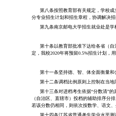
第八条
按照教育部有关规定，学校成
分专业招生计划和招生章程，协调解决招
第九条
南京邮电大学招生就业处是学
第十条
以教育部批准下达给各省（自
定，我校
2020
年将预留
0.5%
招生计划，用
第十一条
坚持德、智、体全面衡量和
第十二条
调档比例原则上控制在当地
第十三条
对进档考生依据
“
分数清
”
的
（自治区、直辖市）投档的辅助排序分排
若该分数仍相同，则依次按数学、语文、
第十四条
江苏省普通考生学业水平测