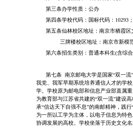
第三条
办学性质：公办
第四条
学校代码：国标代码：
10293
第五条
仙林校区地址：南京市栖霞区
三牌楼校区地址：南京市新模
第六条
招生类别：普通本科生
(
含综合
第七条
南京邮电大学是国家
“
双一流
我党、我军早期系统培养通信人才的学校
学。学校原为邮电部和信息产业部直属重
为教育部与江苏省共建的“双一流”建设
承
“
信达天下
自强不息
”
的南邮精神，践行
为一所以工学为主体，以电子信息为特色
协调发展的高校。学校坐落于历史文化名