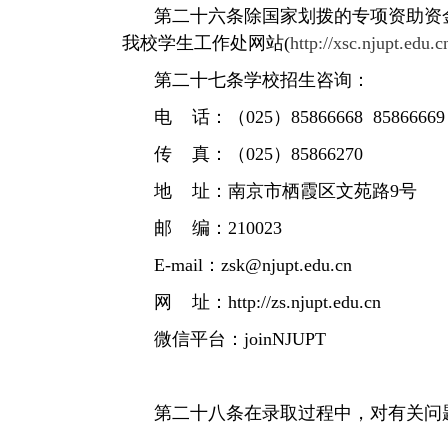
第二十六条
除国家划拨的专项资助资
我校学生工作处网站
(
http://xsc.njupt.edu.c
第二十七条
学校招生咨询：
电
话：（
025
）
85866668 85866669
传
真：（
025
）
85866270
地
址：南京市栖霞区文苑路
9
号
邮
编：
210023
E-mail
：
zsk@njupt.edu.cn
网
址：
http://
zs.njupt.edu.cn
微信平台：
joinNJUPT
第二十八条
在录取过程中，对有关问