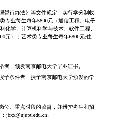
理暂行办法》等文件规定，实行学分制收
类专业每生每年
5800
元（通信工程、电子
料化学、计算机科学与技术、软件工程、
00
元）；艺术类专业每生每年
6800
元
;
住
格者，颁发南京邮电大学毕业证书。
授予条件者，授予南京邮电大学颁发的学
岗位、重点时段的监督，并维护考生和招
箱：
jbxx@njupt.edu.cn
。