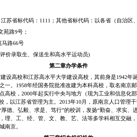
；江苏省标代码：
1111
；其他省标代码：以各省（自治区
文苑路
9
号；
范马路
66
号
评价录取生、保送生和高水平运动员
)
第二章
办学条件
”
建设高校和江苏高水平大学建设高校，其前身是
1942
年
之一。
1958
年经国务院批准改建为本科高校，取名南京邮
点高校，
2000
年起实行中央与地方（现为工业和信息化部、
高校，以江苏省管理为主。
2013
年
10
月，原南京人口管理干
“
厚德、弘毅、求是、笃行
”
的校训，发扬
“
勤奋、求实、
，理、工、经、管、文、教、艺、法等多学科相互交融，
城南京。