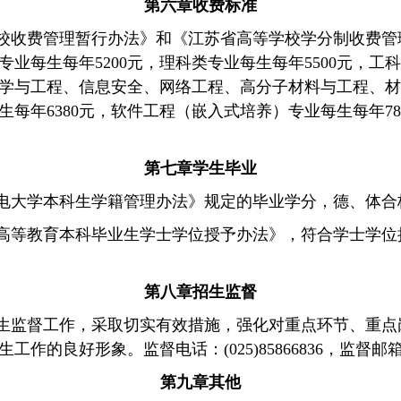
第六章
收费标准
校收费管理暂行办法》和《江苏省高等学校学分制收费管
专业每生每年
5200
元，理科类专业每生每年
5500
元，工科
学与工程、信息安全、网络工程、高分子材料与工程、材
生每年
6380
元，软件工程（嵌入式培养）专业每生每年
78
第七章
学生毕业
电大学本科生学籍管理办法》规定的毕业学分，德、体合
高等教育本科毕业生学士学位授予办法》，符合学士学位
第八章
招生监督
生监督工作，采取切实有效措施，强化对重点环节、重点
生工作的良好形象。监督电话：
(025)85866836
，监督邮
第九章
其
他