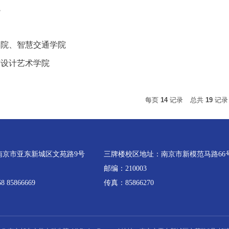
院
学院、智慧交通学院
与设计艺术学院
每页
14
记录
总共
19
记
南京市亚东新城区文苑路9号
三牌楼校区地址：南京市新模范马路66
邮编：210003
 85866669
传真：85866270